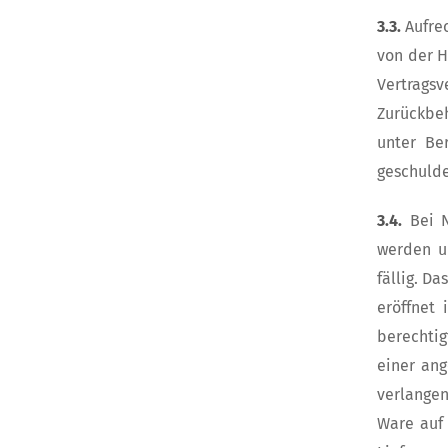
3.3.
Aufre
von der H
Vertragsv
Zurückbeh
unter Be
geschulde
3.4.
Bei 
werden u
fällig. D
eröffnet
berechtig
einer ang
verlange
Ware auf 