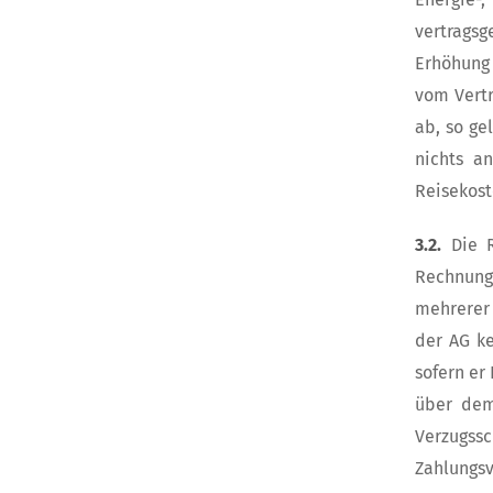
vertrags
Erhöhung 
vom Vertr
ab, so ge
nichts a
Reisekost
3.2.
Die 
Rechnungs
mehrerer 
der AG k
sofern er
über dem
Verzugss
Zahlungsv