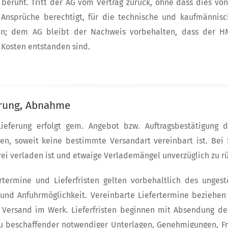
 beruht. Tritt der AG vom Vertrag zurück, ohne dass dies vo
r Ansprüche berechtigt, für die technische und kaufmänni
en; dem AG bleibt der Nachweis vorbehalten, dass der HMT
 Kosten entstanden sind.
erung, Abnahme
Lieferung erfolgt gem. Angebot bzw. Auftragsbestätigung
en, soweit keine bestimmte Versandart vereinbart ist. Bei
ei verladen ist und etwaige Verlademängel unverzüglich zu r
ertermine und Lieferfristen gelten vorbehaltlich des unges
und Anfuhrmöglichkeit. Vereinbarte Liefertermine beziehen
Versand im Werk. Lieferfristen beginnen mit Absendung der
 beschaffender notwendiger Unterlagen, Genehmigungen, Fre