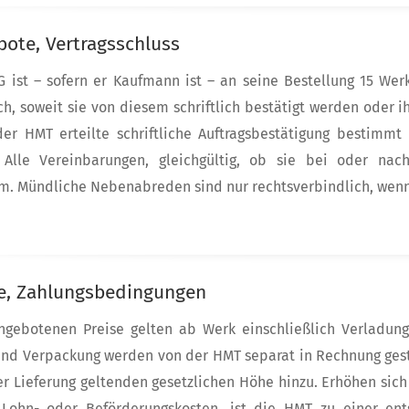
bote, Vertragsschluss
G ist – sofern er Kaufmann ist – an seine Bestellung 15 We
ch, soweit sie von diesem schriftlich bestätigt werden oder
der HMT erteilte schriftliche Auftragsbestätigung bestimm
. Alle Vereinbarungen, gleichgültig, ob sie bei oder nac
rm. Mündliche Nebenabreden sind nur rechtsverbindlich, wenn 
se, Zahlungsbedingungen
ngebotenen Preise gelten ab Werk einschließlich Verladun
nd Verpackung werden von der HMT separat in Rechnung gest
r Lieferung geltenden gesetzlichen Höhe hinzu. Erhöhen sich 
, Lohn- oder Beförderungskosten, ist die HMT zu einer ent