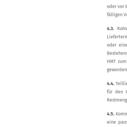
oder vor 
fälligen V
4.3.
Rohs
Lieferter
oder ein
Bestehens
HMT zum 
geworden 
4.4.
Teill
für den 
Restmenge
4.5.
Kommt
eine pau