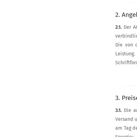
2. Ange
2.1.
Der A
verbindli
Die von 
Leistung
Schriftfo
3. Prei
3.1.
Die a
Versand u
am Tag de
Energie-