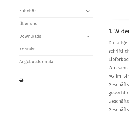
Zubehör
Über uns
1. Wid
Downloads
Die allg
Kontakt
schriftl
Lieferbe
Angebotsformular
Wirksamke
AG im Si
Geschäfts
gewerbli
Geschäfts
Geschäfts