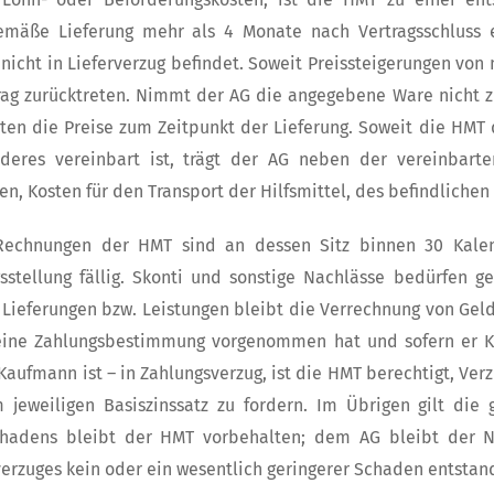
gemäße Lieferung mehr als 4 Monate nach Vertragsschluss 
nicht in Lieferverzug befindet. Soweit Preissteigerungen vo
ag zurücktreten. Nimmt der AG die angegebene Ware nicht z
lten die Preise zum Zeitpunkt der Lieferung. Soweit die HM
nderes vereinbart ist, trägt der AG neben der vereinbarte
en, Kosten für den Transport der Hilfsmittel, des befindliche
Rechnungen der HMT sind an dessen Sitz binnen 30 Kalend
stellung fällig. Skonti und sonstige Nachlässe bedürfen g
Lieferungen bzw. Leistungen bleibt die Verrechnung von Geld
eine Zahlungsbestimmung vorgenommen hat und sofern er K
 Kaufmann ist – in Zahlungsverzug, ist die HMT berechtigt, V
 jeweiligen Basiszinssatz zu fordern. Im Übrigen gilt die
chadens bleibt der HMT vorbehalten; dem AG bleibt der N
erzuges kein oder ein wesentlich geringerer Schaden entstand