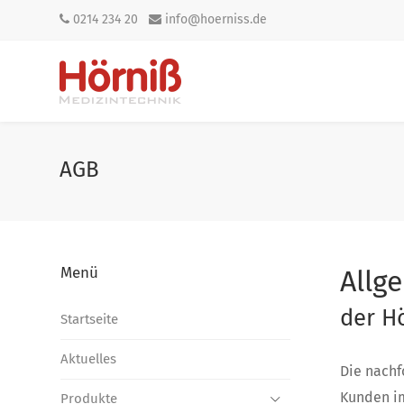
0214 234 20
info@hoerniss.de
AGB
Menü
Allg
der H
Startseite
Aktuelles
Die nachf
Kunden im
Produkte