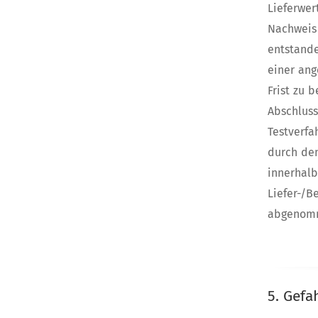
Lieferwe
Nachweis
entstande
einer ang
Frist zu 
Abschluss
Testverfa
durch den
innerha
Liefer-/
abgenom
5. Gefa