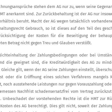
chnungsansprüche stehen dem AG nur zu, wenn seine Gegenansp
MT anerkannt sind. Zur Zurückbehaltung ist der AG nur insow
erhältnis beruht. Macht der AG wegen tatsächlich vorhande
altungsrecht Gebrauch, so ist dieses auf den Teil des ges
rücksichtigung der Kosten für die Beseitigung der beha
ten Betrag nicht gegen Treu und Glauben verstößt.
Nichteinhaltung der Zahlungsbedingungen oder bei Umstän
nd die geeignet sind, die Kreditwürdigkeit des AG zu mind
as Gleiche gilt, wenn der AG seine Zahlungen einstellt, übersc
 ist oder die Eröffnung eines solchen Verfahrens mangels 
t, noch ausstehende Leistungen nur gegen Vorauszahlung oder
emessen Nachfrist schadensersatzfrei vom Vertrag zurückzu
n. Unbeschadet der vorstehenden Rechte ist die HMT zur Rü
Kosten des AG berechtigt. Dies gilt nicht, soweit der Zahl