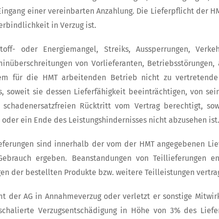
Eingang einer vereinbarten Anzahlung. Die Lieferpflicht der 
erbindlichkeit in Verzug ist.
toff- oder Energiemangel, Streiks, Aussperrungen, Verk
min­überschreitungen von Vorlieferanten, Betriebsstörungen
em für die HMT arbeitenden Betrieb nicht zu vertretend
, soweit sie dessen Lieferfähigkeit beeinträchtigen, von sein
schadenersatzfreien Rücktritt vom Vertrag berechtigt, so
oder ein Ende des Leistungshindernisses nicht abzusehen ist
ieferungen sind innerhalb der vom der HMT angegebenen Liefer
Gebrauch ergeben. Beanstandungen von Teillieferungen en
n der bestellten Produkte bzw. weitere Teilleistungen ver
 der AG in Annahmeverzug oder verletzt er sonstige Mitwir
schalierte Verzugsentschädigung in Höhe von 3% des Liefe