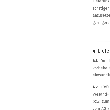
Lieferung
sonstige
anzusetz
geringere
4. Lief
4.1.
Die 
vorbehalt
einwandfr
4.2.
Lief
Versand- 
bzw. zum 
vom AG zu