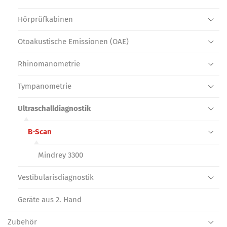
Hörprüf­kabinen
Otoakustische Emissionen (OAE)
Rhinomano­metrie
Tympanometrie
Ultraschall­diagnostik
B-Scan
Mindrey 3300
Vestibularis­diagnostik
Geräte aus 2. Hand
Zubehör