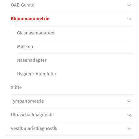
OAE-Geräte
Rhinomanometrie
Glasnasenadapter
Masken
Nasenadapter
Hygiene-Atemfilter
Stifte
Tympanometrie
Ultraschall­diagnostik
Vestibularis­diagnostik