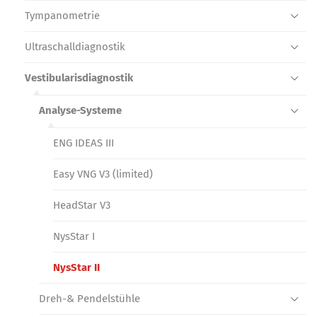
Tympanometrie
Ultraschall­diagnostik
Vestibularis­diagnostik
Analyse-Systeme
ENG IDEAS III
Easy VNG V3 (limited)
HeadStar V3
NysStar I
NysStar II
Dreh-& Pendelstühle