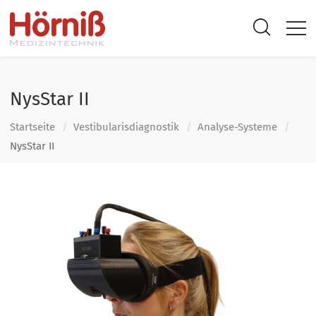
NysStar II
Startseite
Vestibularis­diagnostik
Analyse-Systeme
NysStar II