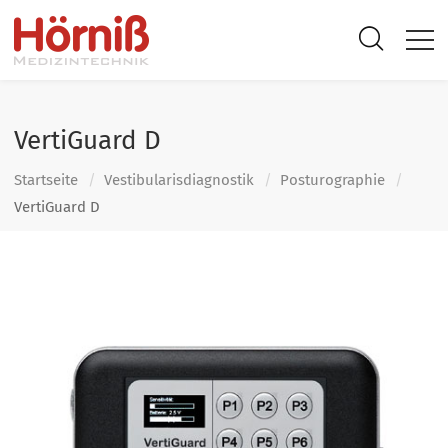
VertiGuard D
Startseite
Vestibularis­diagnostik
Posturographie
VertiGuard D