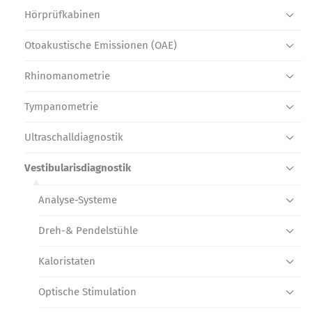
Hörprüf­kabinen
Otoakustische Emissionen (OAE)
Rhinomano­metrie
Tympanometrie
Ultraschall­diagnostik
Vestibularis­diagnostik
Analyse-Systeme
Dreh-& Pendelstühle
Kaloristaten
Optische Stimulation