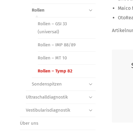
Maico 
Rollen
OtoRe
Rollen – GSI 33
Artikeln
(universal)
Rollen – IMP 88/89
Rollen – MT 10
Rollen – Tymp 82
Sondenspitzen
Ultraschall­diagnostik
Vestibularis­diagnostik
Über uns