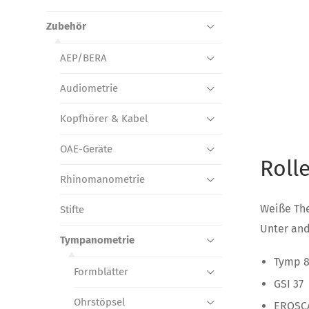
Zubehör
AEP/BERA
Audiometrie
Kopfhörer & Kabel
OAE-Geräte
Roll
Rhinomanometrie
Weiße The
Stifte
Unter and
Tympanometrie
Tymp 
Formblätter
GSI 37
Ohrstöpsel
EROSC