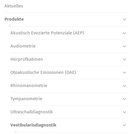
Aktuelles
Produkte
Akustisch Evozierte Potenziale (AEP)
Audiometrie
Hörprüf­kabinen
Otoakustische Emissionen (OAE)
Rhinomano­metrie
Tympanometrie
Ultraschall­diagnostik
Vestibularis­diagnostik